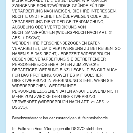
MEHR VERARBEITEN, ES SEI DENN, WIR KÖNNEN
ZWINGENDE SCHUTZWÜRDIGE GRÜNDE FÜR DIE
VERARBEITUNG NACHWEISEN, DIE IHRE INTERESSEN,
RECHTE UND FREIHEITEN ÜBERWIEGEN ODER DIE
VERARBEITUNG DIENT DER GELTENDMACHUNG,
AUSÜBUNG ODER VERTEIDIGUNG VON
RECHTSANSPRÜCHEN (WIDERSPRUCH NACH ART. 21
ABS. 1 DSGVO).
WERDEN IHRE PERSONENBEZOGENEN DATEN
VERARBEITET, UM DIREKTWERBUNG ZU BETREIBEN, SO
HABEN SIE DAS RECHT, JEDERZEIT WIDERSPRUCH
GEGEN DIE VERARBEITUNG SIE BETREFFENDER
PERSONENBEZOGENER DATEN ZUM ZWECKE
DERARTIGER WERBUNG EINZULEGEN; DIES GILT AUCH
FÜR DAS PROFILING, SOWEIT ES MIT SOLCHER
DIREKTWERBUNG IN VERBINDUNG STEHT. WENN SIE
WIDERSPRECHEN, WERDEN IHRE
PERSONENBEZOGENEN DATEN ANSCHLIESSEND NICHT
MEHR ZUM ZWECKE DER DIREKTWERBUNG
VERWENDET (WIDERSPRUCH NACH ART. 21 ABS. 2
DSGVO).
Beschwerderecht bei der zuständigen Aufsichtsbehörde
Im Falle von Verstößen gegen die DSGVO steht den