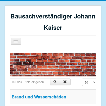
Bausachverständiger Johann
Kaiser
Navigation
an/aus
Home
Profil
Bauberatung
Restaurierung
Teil des Titels eingeben
Anzeige #
Sanierungsgutachten
Schadensgutachten
Brand und Wasserschäden
Kontakt