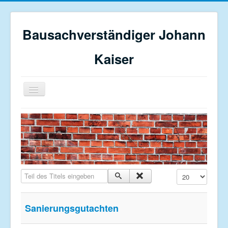
Bausachverständiger Johann
Kaiser
Navigation
an/aus
Home
Profil
Bauberatung
Restaurierung
Teil des Titels eingeben
Anzeige #
Sanierungsgutachten
Schadensgutachten
Sanierungsgutachten
Kontakt