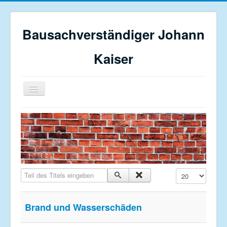
Bausachverständiger Johann
Kaiser
Navigation
an/aus
Home
Profil
Bauberatung
Restaurierung
Teil des Titels eingeben
Anzeige #
Sanierungsgutachten
Schadensgutachten
Brand und Wasserschäden
Kontakt